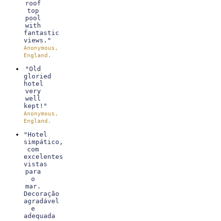
roof
top
pool
with
fantastic
views."
Anonymous,
England.
"Old
gloried
hotel
very
well
kept!"
Anonymous,
England.
"Hotel
simpático,
com
excelentes
vistas
para
o
mar.
Decoração
agradável
e
adequada