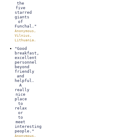
the
five
starred
giants
of
Funchal."
Anonymous,
Vilnius,
Lithuania.
"Good
breakfast,
excellent
personnel
beyond
friendly
and
helpful.
A
really
nice
place
to
relax
or
to
meet
interesting
people."
Anonymous,