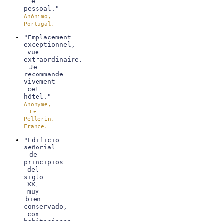
e
pessoal."
Anónimo,
Portugal.
"Emplacement
exceptionnel,
vue
extraordinaire.
Je
recommande
vivement
cet
hôtel."
Anonyme,
Le
Pellerin,
France.
"Edificio
señorial
de
principios
del
siglo
XX,
muy
bien
conservado,
con