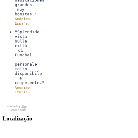
habitaciones
grandes,
muy
bonitas."
Anónimo,
España.
"Splendida
vista
sulla
città
di
Funchal
-
personale
molto
disponibile
e
competente."
Anonimo,
Italia.
created by
The
Lean Insight
Localização