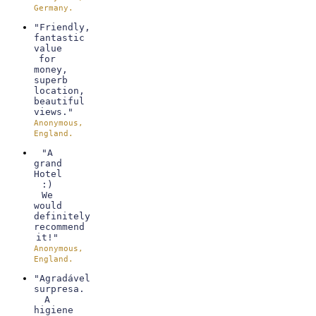
Germany.
"Friendly,
fantastic
value
for
money,
superb
location,
beautiful
views."
Anonymous,
England.
"A
grand
Hotel
:)
We
would
definitely
recommend
it!"
Anonymous,
England.
"Agradável
surpresa.
A
higiene